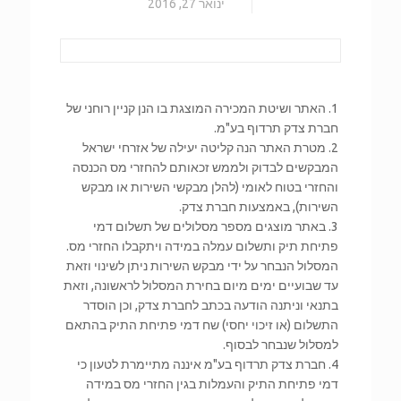
ינואר 27, 2016
1. האתר ושיטת המכירה המוצגת בו הנן קניין רוחני של
חברת צדק תרדוף בע"מ.
2. מטרת האתר הנה קליטה יעילה של אזרחי ישראל
המבקשים לבדוק ולממש זכאותם להחזרי מס הכנסה
והחזרי בטוח לאומי (להלן מבקשי השירות או מבקש
השירות), באמצעות חברת צדק.
3. באתר מוצגים מספר מסלולים של תשלום דמי
פתיחת תיק ותשלום עמלה במידה ויתקבלו החזרי מס.
המסלול הנבחר על ידי מבקש השירות ניתן לשינוי וזאת
עד שבועיים ימים מיום בחירת המסלול לראשונה, וזאת
בתנאי וניתנה הודעה בכתב לחברת צדק, וכן הוסדר
התשלום (או זיכוי יחסי) שח דמי פתיחת התיק בהתאם
למסלול שנבחר לבסוף.
4. חברת צדק תרדוף בע"מ איננה מתיימרת לטעון כי
דמי פתיחת התיק והעמלות בגין החזרי מס במידה